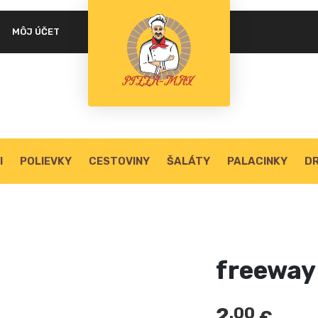
MÔJ ÚČET
PASSWORD
*
LOG IN
REMEMBER ME
Lost your password?
I
POLIEVKY
CESTOVINY
ŠALÁTY
PALACINKY
DR
freeway 
2
.00
€