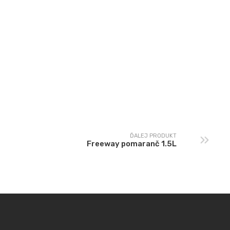
ĎALEJ PRODUKT
Freeway pomaranč 1.5L