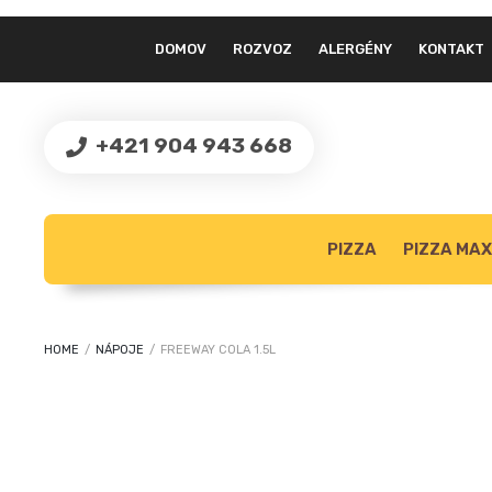
DOMOV
ROZVOZ
ALERGÉNY
KONTAKT
+421 904 943 668
PIZZA
PIZZA MAX
HOME
/
NÁPOJE
/
FREEWAY COLA 1.5L