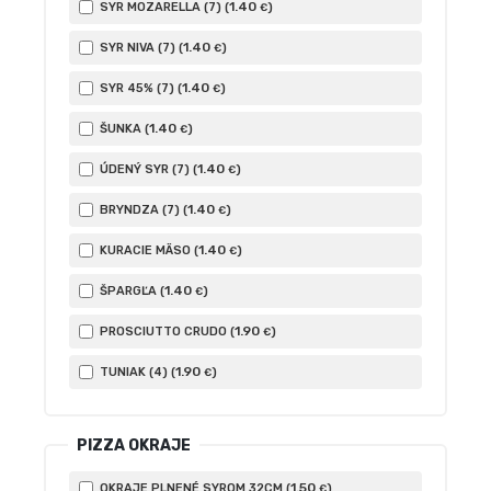
1
.40
SYR MOZARELLA (7) (
)
€
1
.40
SYR NIVA (7) (
)
€
1
.40
SYR 45% (7) (
)
€
1
.40
ŠUNKA (
)
€
1
.40
ÚDENÝ SYR (7) (
)
€
1
.40
BRYNDZA (7) (
)
€
1
.40
KURACIE MÄSO (
)
€
1
.40
ŠPARGĽA (
)
€
1
.90
PROSCIUTTO CRUDO (
)
€
1
.90
TUNIAK (4) (
)
€
PIZZA OKRAJE
1
.50
OKRAJE PLNENÉ SYROM 32CM (
)
€