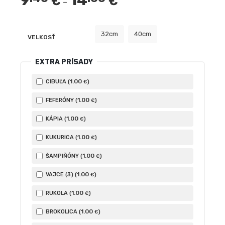
9
14
€
€
–
32cm
40cm
VELKOSŤ
EXTRA PRÍSADY
1
.00
CIBUĽA (
)
€
1
.00
FEFERÓNY (
)
€
1
.00
KÁPIA (
)
€
1
.00
KUKURICA (
)
€
1
.00
ŠAMPIŇÓNY (
)
€
1
.00
VAJCE (3) (
)
€
1
.00
RUKOLA (
)
€
1
.00
BROKOLICA (
)
€