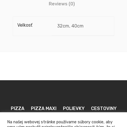
Reviews (0)
Velkosť
32cm, 40cm
PIZZA
PIZZA MAXI
POLIEVKY
CESTOVINY
ŠALÁTY
PALACINKY
DRESSINGY
NÁPOJE
Na našej webovej stránke používame súbory cookie, aby