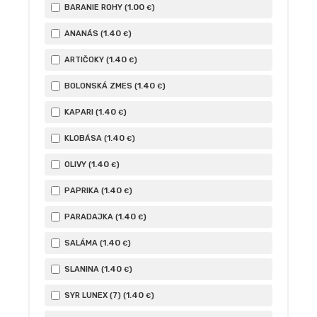
1
.00
BARANIE ROHY (
)
€
1
.40
ANANÁS (
)
€
1
.40
ARTIČOKY (
)
€
1
.40
BOLONSKÁ ZMES (
)
€
1
.40
KAPARI (
)
€
1
.40
KLOBÁSA (
)
€
1
.40
OLIVY (
)
€
1
.40
PAPRIKA (
)
€
1
.40
PARADAJKA (
)
€
1
.40
SALÁMA (
)
€
1
.40
SLANINA (
)
€
1
.40
SYR LUNEX (7) (
)
€