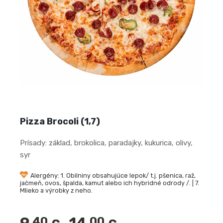
Pizza Brocoli (1,7)
Prísady: základ, brokolica, paradajky, kukurica, olivy,
syr
Alergény: 1. Obilniny obsahujúce lepok/ t.j. pšenica, raž,
jačmeň, ovos, špalda, kamut alebo ich hybridné odrody /. | 7.
Mlieko a výrobky z neho.
.40
.00