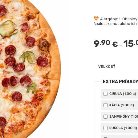
Alergény: 1. Obilniny
špalda, kamut alebo ich 
9
15
.90
.
€
–
VELKOSŤ
EXTRA PRÍSAD
1
.00
CIBUĽA (
)
€
1
.00
KÁPIA (
)
€
1
.0
ŠAMPIŇÓNY (
1
.00
RUKOLA (
)
€