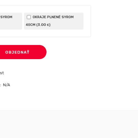
 SYROM
OKRAJE PLNENÉ SYROM
3
.00
40CM (
)
€
OBJEDNAŤ
st
:
N/A