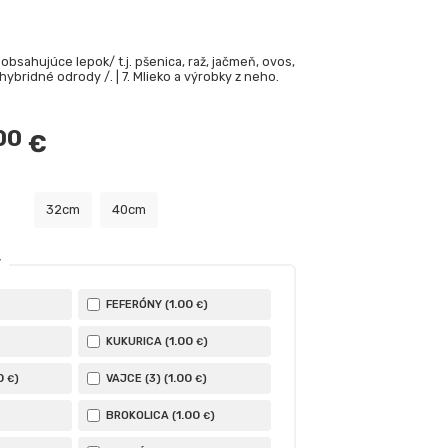
 obsahujúce lepok/ t.j. pšenica, raž, jačmeň, ovos,
hybridné odrody /. | 7. Mlieko a výrobky z neho.
00
€
32cm
40cm
Y
1
.00
FEFERÓNY (
)
€
1
.00
KUKURICA (
)
€
0
1
.00
)
VAJCE (3) (
)
€
€
1
.00
BROKOLICA (
)
€