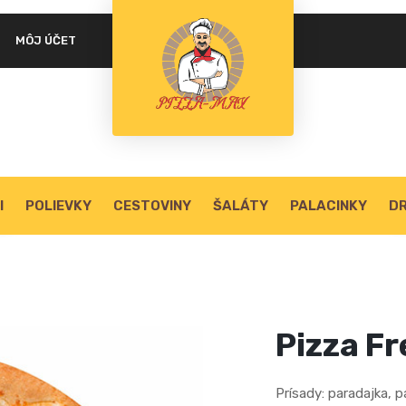
MÔJ ÚČET
PASSWORD
*
LOG IN
REMEMBER ME
Lost your password?
I
POLIEVKY
CESTOVINY
ŠALÁTY
PALACINKY
DR
Pizza Fr
Prísady: paradajka, p