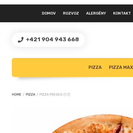
DOMOV
ROZVOZ
ALERGÉNY
KONTAKT
+421 904 943 668
PIZZA
PIZZA MAX
HOME
/
PIZZA
/
PIZZA FRESCO (1,7)