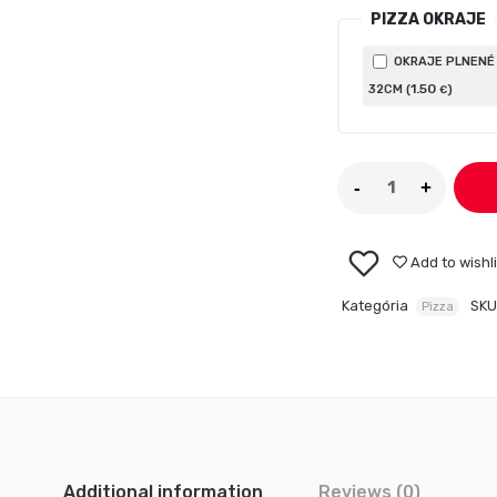
PIZZA OKRAJE
OKRAJE PLNENÉ
1
.50
32CM (
)
€
Add to wishli
Kategória
SKU
Pizza
Additional information
Reviews (0)