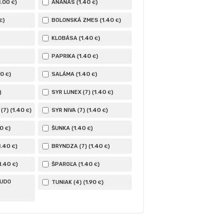
1
.00
1
.40
)
ANANÁS (
)
€
€
1
.40
)
BOLONSKÁ ZMES (
)
€
€
1
.40
KLOBÁSA (
)
€
1
.40
PAPRIKA (
)
€
40
1
.40
)
SALÁMA (
)
€
€
1
.40
)
SYR LUNEX (7) (
)
€
1
.40
1
.40
7) (
)
SYR NIVA (7) (
)
€
€
40
1
.40
)
ŠUNKA (
)
€
€
1
.40
1
.40
)
BRYNDZA (7) (
)
€
€
1
.40
1
.40
)
ŠPARGĽA (
)
€
€
RUDO
1
.90
TUNIAK (4) (
)
€