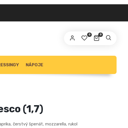
0
0
ESSINGY
NÁPOJE
esco (1,7)
aprika, čerstvý špenát, mozzarella, rukol