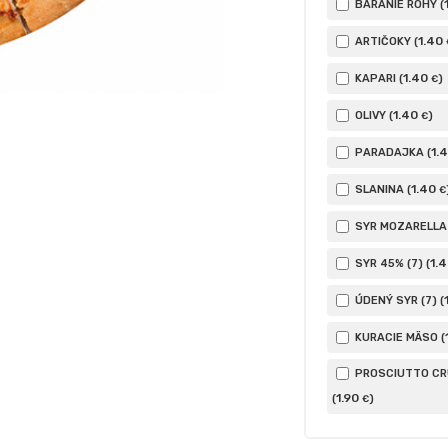
BARANIE ROHY (
1
.40
ARTIČOKY (
1
.40
KAPARI (
)
€
1
.40
OLIVY (
)
€
1
.
PARADAJKA (
1
.40
SLANINA (
€
SYR MOZARELLA (
1
.
SYR 45% (7) (
ÚDENÝ SYR (7) (
KURACIE MÄSO (
PROSCIUTTO C
1
.90
(
)
€